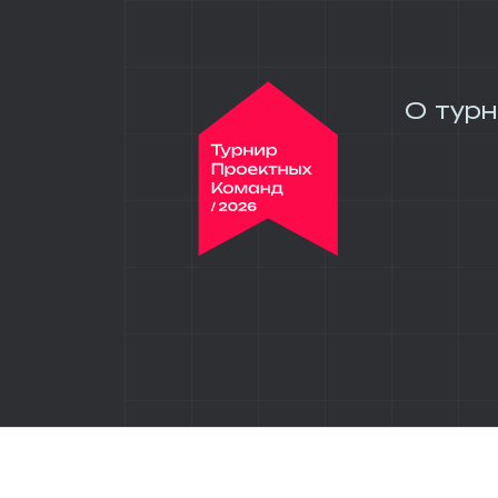
О тур