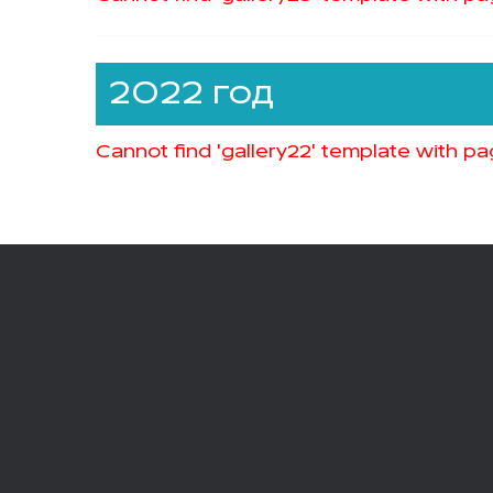
2022 год
Cannot find 'gallery22' template with pag