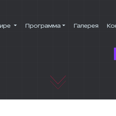
нире
Программа
Галерея
Ко