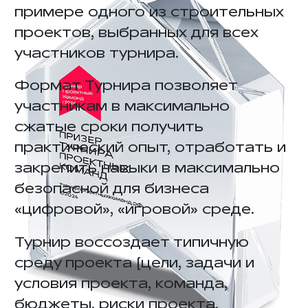
примере одного из строительных
проектов, выбранных для всех
участников турнира.
Формат Турнира позволяет
участникам в максимально
сжатые сроки получить
практический опыт, отработать и
закрепить навыки в максимально
безопасной для бизнеса
«цифровой», «игровой» среде.
Турнир воссоздает типичную
среду проекта (цели, задачи и
условия проекта, команда,
бюджеты, риски проекта,